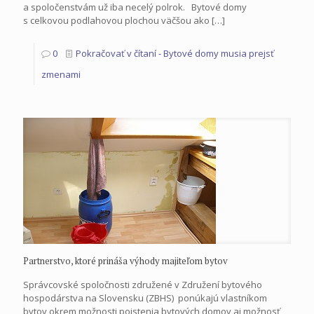
a spoločenstvám už iba necelý polrok. Bytové domy
s celkovou podlahovou plochou väčšou ako
[…]
0
Pokračovať v čítaní
- Bytové domy musia prejsť
zmenami
Partnerstvo, ktoré prináša výhody majiteľom bytov
Správcovské spoločnosti združené v Združení bytového
hospodárstva na Slovensku (ZBHS) ponúkajú vlastníkom
bytov okrem možnosti poistenia bytových domov aj možnosť