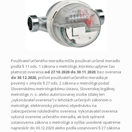
Používateľ určeného meradla môže používať určené meradlo
podľa § 11 ods. 1 zákona o metrológii, ktorému uplynie čas
platnosti overenia
od 27.10.2020 do
30.11.2020
, bez overenia
do 30.12.2020,
pričom používateľ určeného meradla je
povinný v zmysle § 27 ods. 2 zákona o metrológii podať
Slovenskému metrologickému ústavu, Slovenskej legálnej
metrológii, n. o. alebo autorizovanej osobe (ďalej len
„vykonávateľ overenia“) v lehotách určených zákonom o
metrológii, elektronicky písomnú objednávku na
zabezpečenie následného overenia. Vykonávateľ overenia
vykoná overenie určeného meradla, ak boli splnené
ustanovenia zákona o metrológii a vyššie uvedené opatrenie
najneskôr do 30.12.2020 alebo podľa ustanovení § 27 zákona