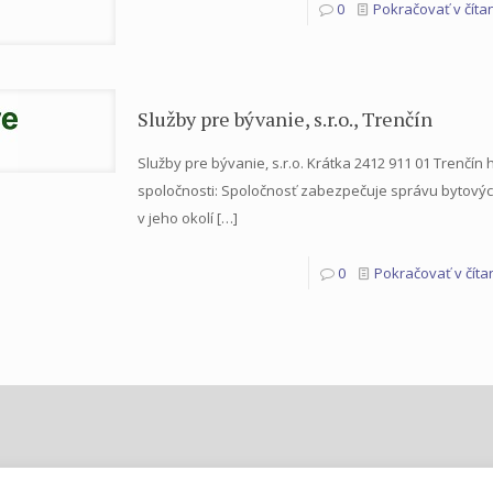
0
Pokračovať v čítan
Služby pre bývanie, s.r.o., Trenčín
Služby pre bývanie, s.r.o. Krátka 2412 911 01 Trenčí
spoločnosti: Spoločnosť zabezpečuje správu bytových
v jeho okolí
[…]
0
Pokračovať v číta
© 2015 ZBHS. Všetky práva vyhradené.