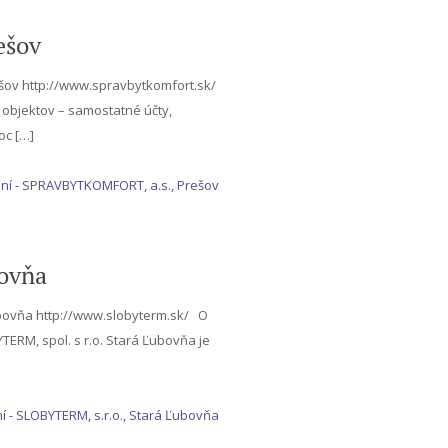
ešov
ešov http://www.spravbytkomfort.sk/
objektov – samostatné účty,
oc
[…]
ní
- SPRAVBYTKOMFORT, a.s., Prešov
bovňa
ubovňa http://www.slobyterm.sk/ O
RM, spol. s r.o. Stará Ľubovňa je
í
- SLOBYTERM, s.r.o., Stará Ľubovňa