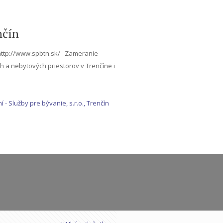
nčín
n http://www.spbtn.sk/ Zameranie
 a nebytových priestorov v Trenčíne i
ní
- Služby pre bývanie, s.r.o., Trenčín