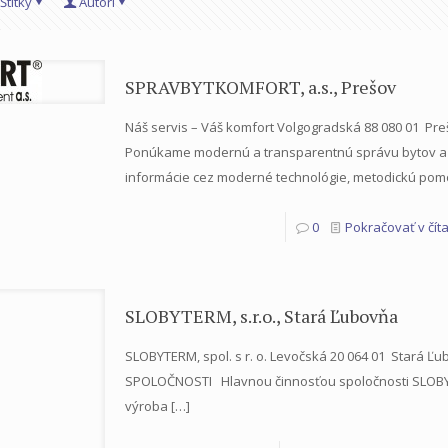
Štítky
Autori
SPRAVBYTKOMFORT, a.s., Prešov
Náš servis – Váš komfort Volgogradská 88 080 01 Pr
Ponúkame modernú a transparentnú správu bytov a 
informácie cez moderné technológie, metodickú pom
0
Pokračovať v číta
SLOBYTERM, s.r.o., Stará Ľubovňa
SLOBYTERM, spol. s r. o. Levočská 20 064 01 Stará Ľ
SPOLOČNOSTI Hlavnou činnosťou spoločnosti SLOBYTE
výroba
[…]