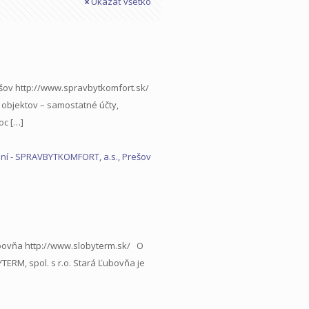
Ukázať všetko
ešov http://www.spravbytkomfort.sk/
objektov – samostatné účty,
oc
[…]
ní
- SPRAVBYTKOMFORT, a.s., Prešov
ubovňa http://www.slobyterm.sk/ O
RM, spol. s r.o. Stará Ľubovňa je