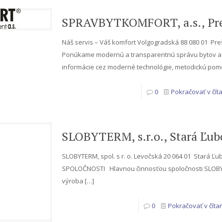
SPRAVBYTKOMFORT, a.s., Pr
Náš servis – Váš komfort Volgogradská 88 080 01 Pr
Ponúkame modernú a transparentnú správu bytov a 
informácie cez moderné technológie, metodickú pom
0
Pokračovať v číta
SLOBYTERM, s.r.o., Stará Ľu
SLOBYTERM, spol. s r. o. Levočská 20 064 01 Stará Ľ
SPOLOČNOSTI Hlavnou činnosťou spoločnosti SLOBYTE
výroba
[…]
0
Pokračovať v čítan