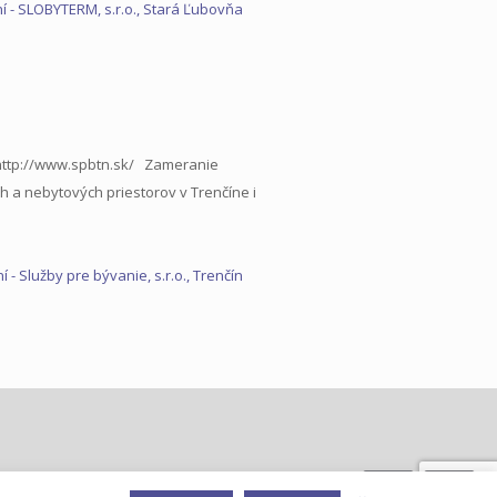
í
- SLOBYTERM, s.r.o., Stará Ľubovňa
n http://www.spbtn.sk/ Zameranie
 a nebytových priestorov v Trenčíne i
ní
- Služby pre bývanie, s.r.o., Trenčín